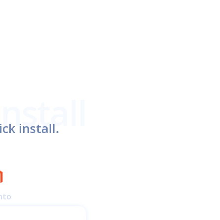
ck install.
nto