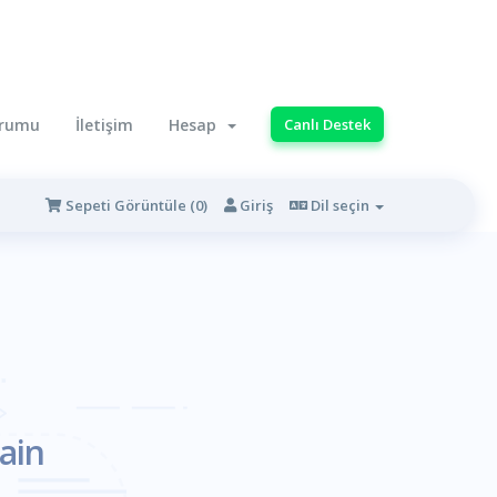
urumu
İletişim
Hesap
Canlı Destek
Sepeti Görüntüle (
0
)
Giriş
Dil seçin
ain