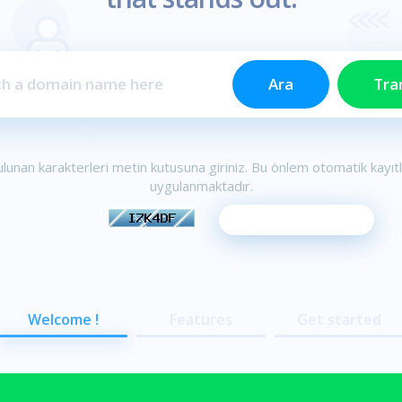
lunan karakterleri metin kutusuna giriniz. Bu önlem otomatik kayıt
uygulanmaktadır.
Welcome !
Features
Get started