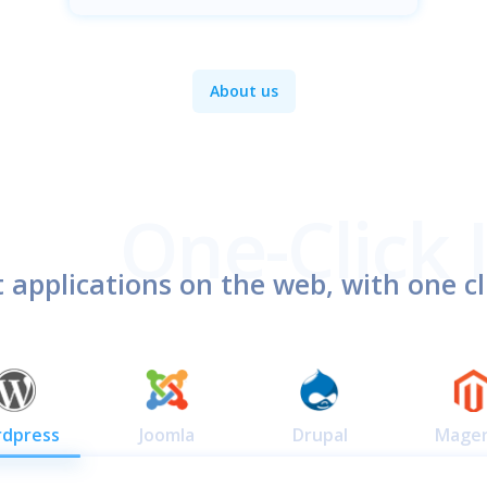
About us
 applications on the web, with one cli
dpress
Joomla
Drupal
Mage