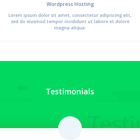
Wordpress Hosting
Lorem ipsum dolor sit amet, consectetur adipiscing elit,
sed do eiusmod tempor incididunt ut labore et dolore
magna aliqua.
Testimonials