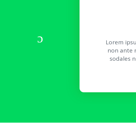
Lorem ipsu
non ante n
sodales n