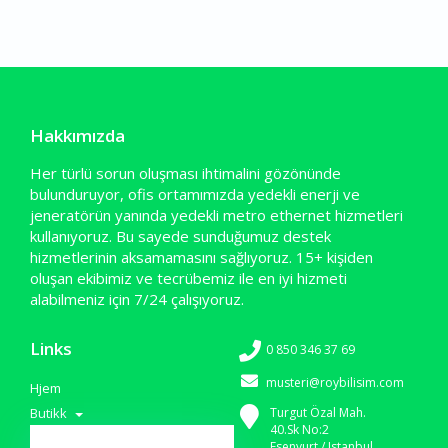
Hakkımızda
Her türlü sorun oluşması ihtimalini gözönünde
bulunduruyor, ofis ortamımızda yedekli enerji ve
jeneratörün yanında yedekli metro ethernet hizmetleri
kullanıyoruz. Bu sayede sunduğumuz destek
hizmetlerinin aksamamasını sağlıyoruz. 15+ kişiden
oluşan ekibimiz ve tecrübemiz ile en iyi hizmeti
alabilmeniz için 7/24 çalışıyoruz.
Links
0 850 346 37 69
musteri@roybilisim.com
Hjem
Butikk
Turgut Özal Mah.
40.Sk No:2
Esenyurt / Istanbul