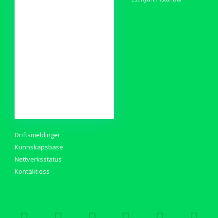
Bla gjennom alle
-----
VPS Sunucu
Sunucu
Hosting
Barındırma
Kurumsal
Registrer et nytt domene
Overføre domener til oss
Driftsmeldinger
Kunnskapsbase
Nettverksstatus
Kontakt oss